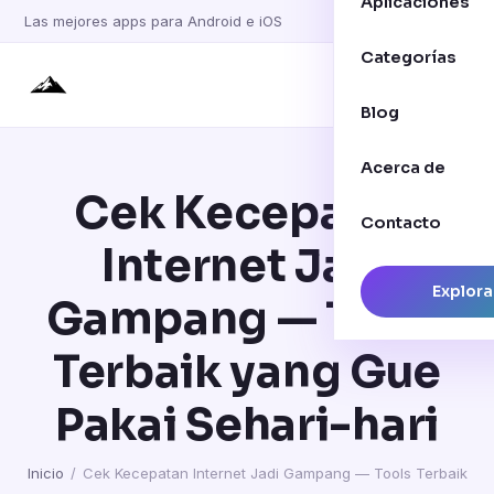
Aplicaciones
Las mejores apps para Android e iOS
Categorías
Blog
Acerca de
Cek Kecepatan
Contacto
Internet Jadi
Explora
Gampang — Tools
Terbaik yang Gue
Pakai Sehari-hari
Inicio
/
Cek Kecepatan Internet Jadi Gampang — Tools Terbaik