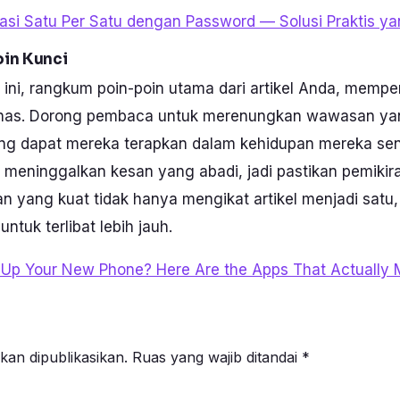
asi Satu Per Satu dengan Password — Solusi Praktis y
in Kunci
ini, rangkum poin-poin utama dari artikel Anda, memper
bahas. Dorong pembaca untuk merenungkan wawasan yan
ang dapat mereka terapkan dalam kehidupan mereka sendi
meninggalkan kesan yang abadi, jadi pastikan pemikir
n yang kuat tidak hanya mengikat artikel menjadi satu, 
tuk terlibat lebih jauh.
 Up Your New Phone? Here Are the Apps That Actually 
kan dipublikasikan.
Ruas yang wajib ditandai
*