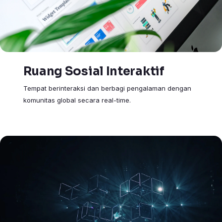
Ruang Sosial Interaktif
Tempat berinteraksi dan berbagi pengalaman dengan
komunitas global secara real-time.