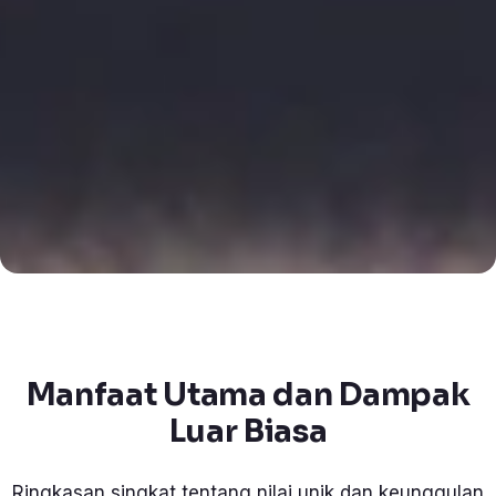
Manfaat Utama dan Dampak
Luar Biasa
Ringkasan singkat tentang nilai unik dan keunggulan