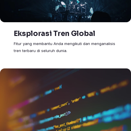
Eksplorasi Tren Global
Fitur yang membantu Anda mengikuti dan menganalisis
tren terbaru di seluruh dunia.