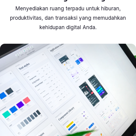
Menyediakan ruang terpadu untuk hiburan,
produktivitas, dan transaksi yang memudahkan
kehidupan digital Anda.