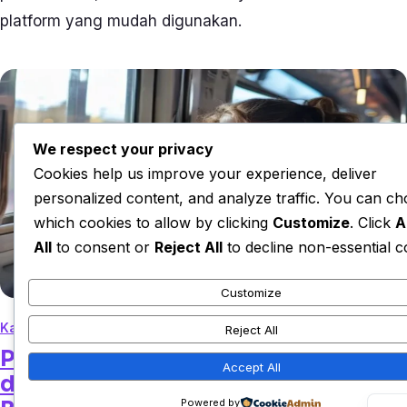
platform yang mudah digunakan.
We respect your privacy
Cookies help us improve your experience, deliver
personalized content, and analyze traffic. You can c
which cookies to allow by clicking
Customize
. Click
A
All
to consent or
Reject All
to decline non-essential c
Customize
Kategori 1
Reject All
Project Management Tools Terbaik
Accept All
di HP — Yang Gue Pakai Sehari-hari
Powered by