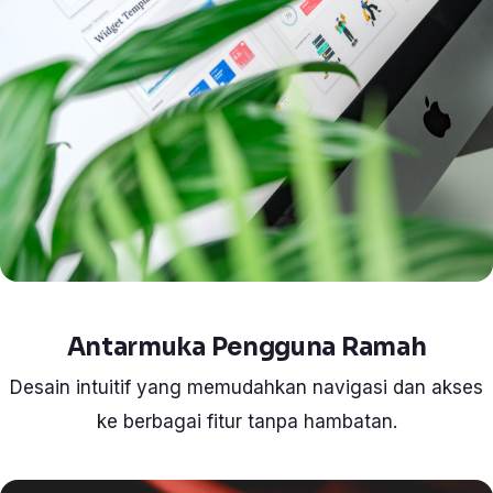
Antarmuka Pengguna Ramah
Desain intuitif yang memudahkan navigasi dan akses
ke berbagai fitur tanpa hambatan.