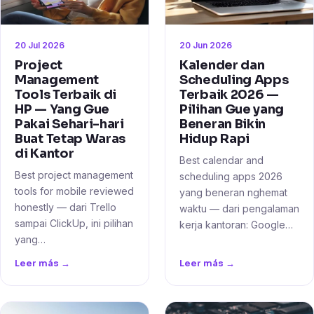
20 Jul 2026
20 Jun 2026
Project
Kalender dan
Management
Scheduling Apps
Tools Terbaik di
Terbaik 2026 —
HP — Yang Gue
Pilihan Gue yang
Pakai Sehari-hari
Beneran Bikin
Buat Tetap Waras
Hidup Rapi
di Kantor
Best calendar and
Best project management
scheduling apps 2026
tools for mobile reviewed
yang beneran nghemat
honestly — dari Trello
waktu — dari pengalaman
sampai ClickUp, ini pilihan
kerja kantoran: Google…
yang…
Leer más →
Leer más →