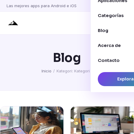
Aplicaciones
Las mejores apps para Android e iOS
Categorías
Blog
Acerca de
Blog
Contacto
Inicio
/
Kategori: Kategori 1
Explora