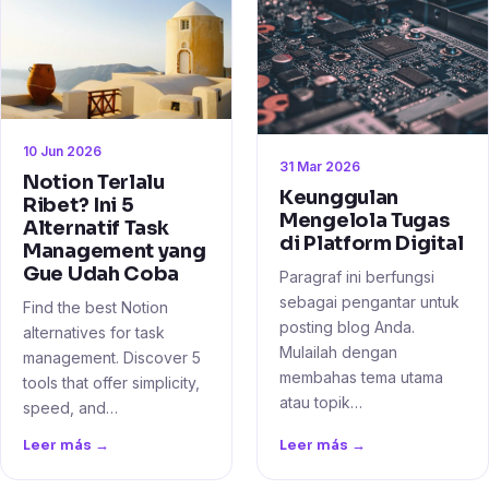
10 Jun 2026
31 Mar 2026
Notion Terlalu
Keunggulan
Ribet? Ini 5
Mengelola Tugas
Alternatif Task
di Platform Digital
Management yang
Gue Udah Coba
Paragraf ini berfungsi
sebagai pengantar untuk
Find the best Notion
posting blog Anda.
alternatives for task
Mulailah dengan
management. Discover 5
membahas tema utama
tools that offer simplicity,
atau topik…
speed, and…
Leer más →
Leer más →