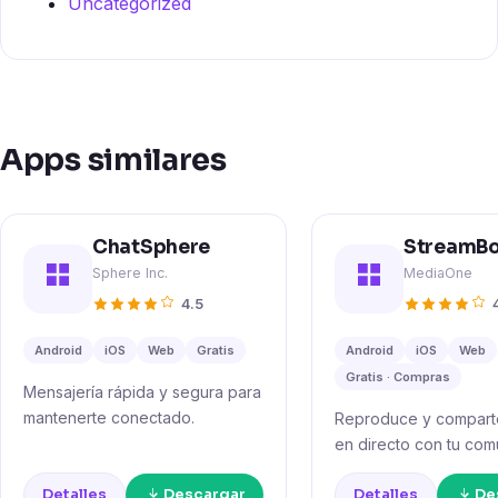
Uncategorized
Apps similares
ChatSphere
StreamB
Sphere Inc.
MediaOne
4.5
Android
iOS
Web
Gratis
Android
iOS
Web
Gratis · Compras
Mensajería rápida y segura para
mantenerte conectado.
Reproduce y compart
en directo con tu com
Detalles
Descargar
Detalles
De