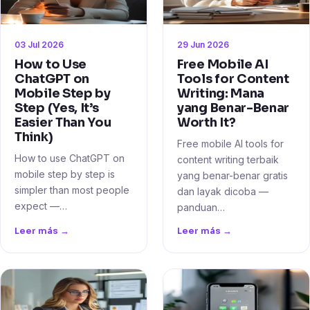
03 Jul 2026
29 Jun 2026
How to Use
Free Mobile AI
ChatGPT on
Tools for Content
Mobile Step by
Writing: Mana
Step (Yes, It’s
yang Benar-Benar
Easier Than You
Worth It?
Think)
Free mobile AI tools for
How to use ChatGPT on
content writing terbaik
mobile step by step is
yang benar-benar gratis
simpler than most people
dan layak dicoba —
expect —…
panduan…
Leer más →
Leer más →