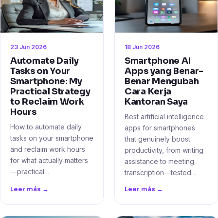
23 Jun 2026
18 Jun 2026
Automate Daily
Smartphone AI
Tasks on Your
Apps yang Benar-
Smartphone: My
Benar Mengubah
Practical Strategy
Cara Kerja
to Reclaim Work
Kantoran Saya
Hours
Best artificial intelligence
How to automate daily
apps for smartphones
tasks on your smartphone
that genuinely boost
and reclaim work hours
productivity, from writing
for what actually matters
assistance to meeting
—practical…
transcription—tested…
Leer más →
Leer más →