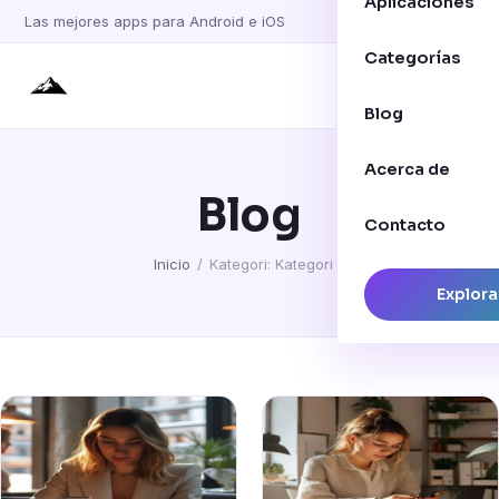
Aplicaciones
Las mejores apps para Android e iOS
Categorías
Blog
Acerca de
Blog
Contacto
Inicio
/
Kategori: Kategori 4
Explora