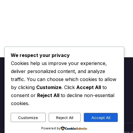
We respect your privacy
Cookies help us improve your experience,
deliver personalized content, and analyze
traffic. You can choose which cookies to allow
by clicking
Customize
. Click
Accept All
to
Aplikasi terbaik untuk diunduh di Android dan iOS
consent or
Reject All
to decline non-essential
cookies.
Customize
Reject All
Accept All
Powered by
© 2026 Aplikasi untuk segala hal di Internet. Todos los