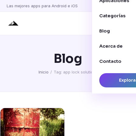
Aplicaciones
Las mejores apps para Android e iOS
Categorías
Blog
Acerca de
Blog
Contacto
Inicio
/
Tag: app lock solutions
Explora