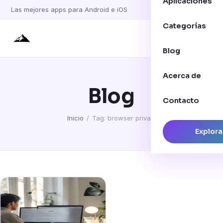
Aplicaciones
Las mejores apps para Android e iOS
Categorías
Blog
Acerca de
Blog
Contacto
Inicio
/
Tag: browser privasi
Explora