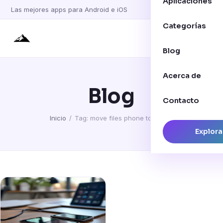
Aplicaciones
Las mejores apps para Android e iOS
Categorías
Blog
Acerca de
Blog
Contacto
Inicio
/
Tag: move files phone to laptop
Explora