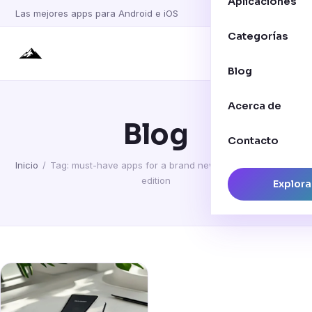
Aplicaciones
Las mejores apps para Android e iOS
Categorías
Blog
Acerca de
Blog
Contacto
Inicio
/
Tag: must-have apps for a brand new smartphone 2026
edition
Explora