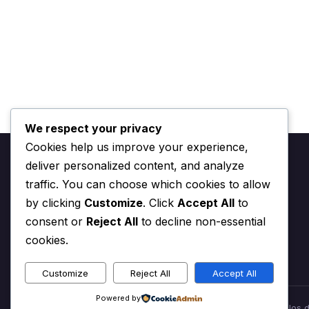
We respect your privacy
Cookies help us improve your experience,
deliver personalized content, and analyze
traffic. You can choose which cookies to allow
by clicking
Customize
. Click
Accept All
to
Aplikasi terbaik untuk diunduh di Android dan iOS
consent or
Reject All
to decline non-essential
cookies.
Customize
Reject All
Accept All
Powered by
© 2026 Aplikasi untuk segala hal di Internet. Todos los