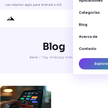
Aplicaciones
Las mejores apps para Android e iOS
Categorías
Blog
Acerca de
Blog
Contacto
Inicio
/
Tag: whatsapp features
Explora