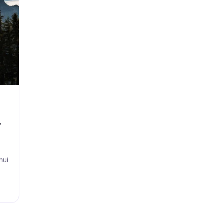
-
hui