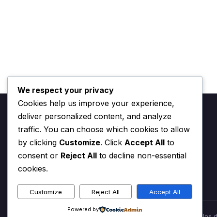
We respect your privacy
Cookies help us improve your experience,
deliver personalized content, and analyze
traffic. You can choose which cookies to allow
by clicking
Customize
. Click
Accept All
to
Aplikasi terbaik untuk diunduh di Android dan iOS
consent or
Reject All
to decline non-essential
cookies.
Customize
Reject All
Accept All
Powered by
© 2026 Aplikasi untuk segala hal di Internet. Todos los